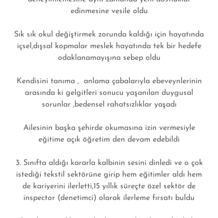
edinmesine vesile oldu
Sık sık okul değiştirmek zorunda kaldığı için hayatında
içsel,dışsal kopmalar meslek hayatında tek bir hedefe
odaklanamayışına sebep oldu
Kendisini tanıma , anlama çabalarıyla ebeveynlerinin
arasında ki gelgitleri sonucu yaşanılan duygusal
sorunlar ,bedensel rahatsızlıklar yaşadı
Ailesinin başka şehirde okumasına izin vermesiyle
eğitime açık öğretim den devam edebildi
3. Sınıfta aldığı kararla kalbinin sesini dinledi ve o çok
istediği tekstil sektörüne girip hem eğitimler aldı hem
de kariyerini ilerletti,15 yıllık süreçte özel sektör de
inspector (denetimci) olarak ilerleme fırsatı buldu