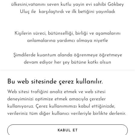
ülkesini,vatanını seven kutlu yayin evi sahibi Gökbey
Uluç ile karşılaştırdı ve ilk betiğini yayınladı
Kişilerin süreci, bütünselliği, birliği ve aşamalarını
anlamalarına yardımcı olmaya niyetle
Şimdilerde kuantum alanda öğrenmeye öğretmeye
devam ediyor her şey bütüne katkı olsun
Sevgilerle
Bu web sitesinde çerez kullanılır.
Web sitesi trafiğini analiz etmek ve web sitesi
deneyiminizi optimize etmek amacıyla çerezler
kullanıyoruz. Çerez kullanımımızı kabul ettiğinizde,
verileriniz tüm diğer kullanıcı verileriyle birlikte derlenir.
Telif Hakkı © 2024 Buket Kiper - Tüm Hakları Saklıdır.
KABUL ET